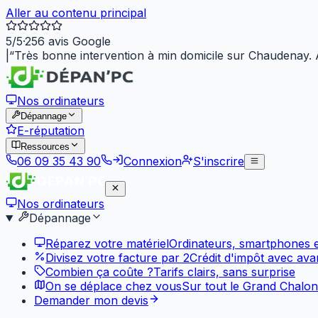
Aller au contenu principal
5
/5
·
256
avis Google
|
“
Très bonne intervention à min domicile sur Chaudenay.
Nos ordinateurs
Dépannage
E-réputation
Ressources
06 09 35 43 90
Connexion
S'inscrire
Nos ordinateurs
Dépannage
Réparez votre matériel
Ordinateurs, smartphones et
Divisez votre facture par 2
Crédit d'impôt avec av
Combien ça coûte ?
Tarifs clairs, sans surprise
On se déplace chez vous
Sur tout le Grand Chalon
Demander mon devis