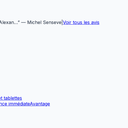
 Alexan…
”
—
Michel Senseve
|
Voir tous les avis
 tablettes
ance immédiate
Avantage