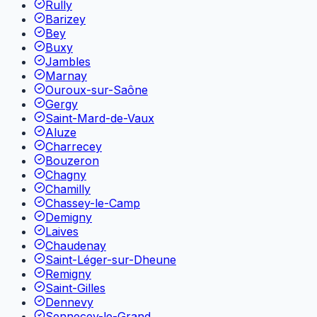
Rully
Barizey
Bey
Buxy
Jambles
Marnay
Ouroux-sur-Saône
Gergy
Saint-Mard-de-Vaux
Aluze
Charrecey
Bouzeron
Chagny
Chamilly
Chassey-le-Camp
Demigny
Laives
Chaudenay
Saint-Léger-sur-Dheune
Remigny
Saint-Gilles
Dennevy
Sennecey-le-Grand