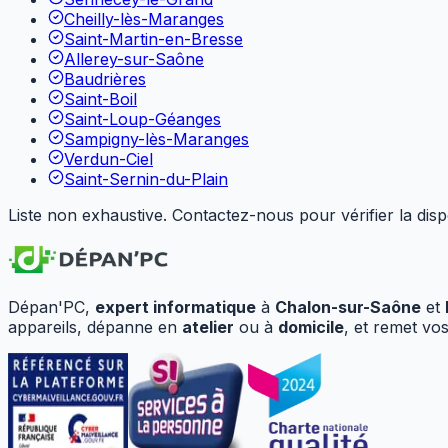
Cheilly-lès-Maranges
Saint-Martin-en-Bresse
Allerey-sur-Saône
Baudrières
Saint-Boil
Saint-Loup-Géanges
Sampigny-lès-Maranges
Verdun-Ciel
Saint-Sernin-du-Plain
Liste non exhaustive. Contactez-nous pour vérifier la di
Dépan'PC,
expert informatique
à
Chalon-sur-Saône
et
appareils, dépanne en
atelier
ou à
domicile
, et remet vo