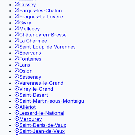
Crissey
Farges-lès-Chalon
Fragnes-La Loyère
Givry
Mellecey
Châtenoy-en-Bresse
La Charmée
Saint-Loup-de-Varennes
Épervans
Fontaines
Lans
Oslon
Sassenay
Varennes-le-Grand
Virey-le-Grand
Saint-Désert
Saint-Martin-sous-Montaigu
Allériot
Lessard-le-National
Mercurey
Saint-Denis-de-Vaux
Saint-Jean-de-Vaux