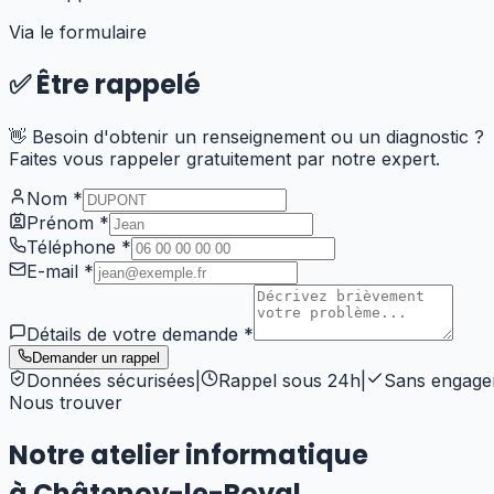
Via le formulaire
✅
Être rappelé
👋 Besoin d'obtenir un renseignement ou un diagnostic ?
Faites vous rappeler gratuitement par notre expert.
Nom
*
Prénom
*
Téléphone
*
E-mail
*
Détails de votre demande
*
Demander un rappel
Données sécurisées
|
Rappel sous 24h
|
Sans engage
Nous trouver
Notre atelier informatique
à Châtenoy-le-Royal.