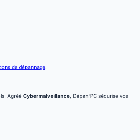
tions de dépannage
.
els. Agréé
Cybermalveillance
, Dépan'PC sécurise vos