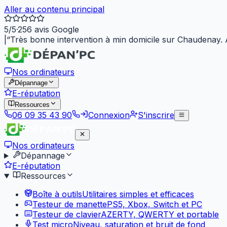
Aller au contenu principal
5
/5
·
256
avis Google
|
“
Très bonne intervention à min domicile sur Chaudenay.
Nos ordinateurs
Dépannage
E-réputation
Ressources
06 09 35 43 90
Connexion
S'inscrire
Nos ordinateurs
Dépannage
E-réputation
Ressources
Boîte à outils
Utilitaires simples et efficaces
Testeur de manette
PS5, Xbox, Switch et PC
Testeur de clavier
AZERTY, QWERTY et portable
Test micro
Niveau, saturation et bruit de fond