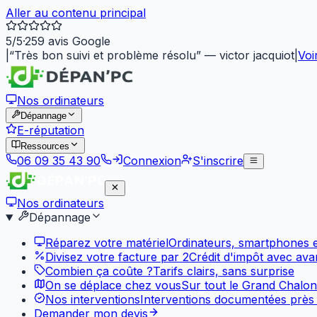
Aller au contenu principal
5
/5
·
259
avis Google
|
“
Très bon suivi et problème résolu
”
—
victor jacquiot
|
Voi
Nos ordinateurs
Dépannage
E-réputation
Ressources
06 09 35 43 90
Connexion
S'inscrire
Nos ordinateurs
Dépannage
Réparez votre matériel
Ordinateurs, smartphones et
Divisez votre facture par 2
Crédit d'impôt avec av
Combien ça coûte ?
Tarifs clairs, sans surprise
On se déplace chez vous
Sur tout le Grand Chalon
Nos interventions
Interventions documentées près
Demander mon devis