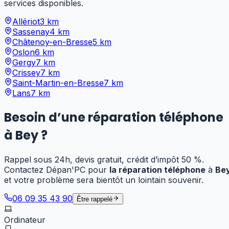
services disponibles.
Allériot
3
km
Sassenay
4
km
Châtenoy-en-Bresse
5
km
Oslon
6
km
Gergy
7
km
Crissey
7
km
Saint-Martin-en-Bresse
7
km
Lans
7
km
Besoin
d’
une réparation téléphone
à
Bey
?
Rappel sous 24h, devis gratuit, crédit d’impôt 50 %.
Contactez Dépan'PC pour
la réparation téléphone
à
Be
et votre problème sera bientôt un lointain souvenir.
06 09 35 43 90
Être rappelé
Ordinateur