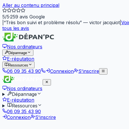
Aller au contenu principal
5
/5
·
259
avis Google
|
“
Très bon suivi et problème résolu
”
—
victor jacquiot
|
Voi
tous les avis
Nos ordinateurs
Dépannage
E-réputation
Ressources
06 09 35 43 90
Connexion
S'inscrire
Nos ordinateurs
Dépannage
E-réputation
Ressources
06 09 35 43 90
Connexion
S'inscrire