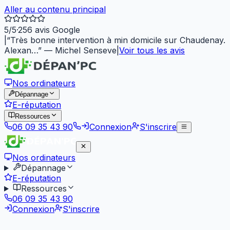
Aller au contenu principal
5
/5
·
256
avis Google
|
“
Très bonne intervention à min domicile sur Chaudenay.
Alexan…
”
—
Michel Senseve
|
Voir tous les avis
Nos ordinateurs
Dépannage
E-réputation
Ressources
06 09 35 43 90
Connexion
S'inscrire
Nos ordinateurs
Dépannage
E-réputation
Ressources
06 09 35 43 90
Connexion
S'inscrire