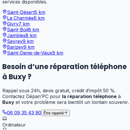
services disponibles.
Saint-Désert
5
km
La Charmée
6
km
Givry
7
km
Saint-Boil
8
km
Jambles
8
km
Sevrey
9
km
Barizey
9
km
Saint-Denis-de-Vaux
9
km
Besoin
d’
une réparation téléphone
à
Buxy
?
Rappel sous 24h, devis gratuit, crédit d’impôt 50 %.
Contactez Dépan'PC pour
la réparation téléphone
à
Buxy
et votre problème sera bientôt un lointain souvenir.
06 09 35 43 90
Être rappelé
Ordinateur