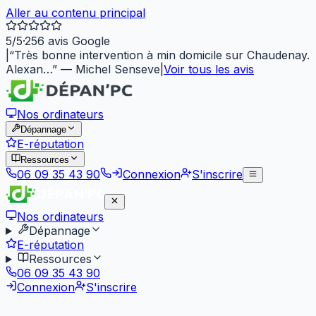
Aller au contenu principal
5
/5
·
256
avis Google
|
“
Très bonne intervention à min domicile sur Chaudenay.
Alexan…
”
—
Michel Senseve
|
Voir tous les avis
Nos ordinateurs
Dépannage
E-réputation
Ressources
06 09 35 43 90
Connexion
S'inscrire
Nos ordinateurs
Dépannage
E-réputation
Ressources
06 09 35 43 90
Connexion
S'inscrire