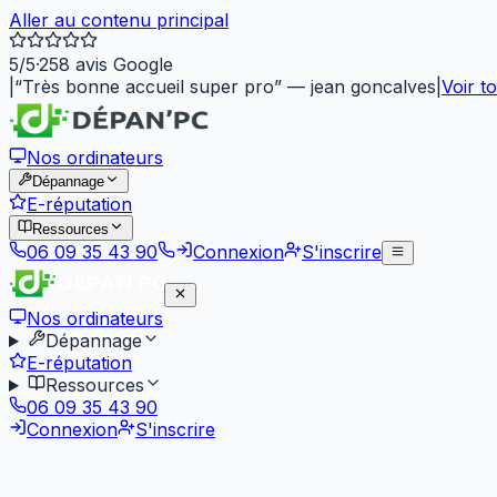
Aller au contenu principal
5
/5
·
258
avis Google
|
“
Très bonne accueil super pro
”
—
jean goncalves
|
Voir to
Nos ordinateurs
Dépannage
E-réputation
Ressources
06 09 35 43 90
Connexion
S'inscrire
Nos ordinateurs
Dépannage
E-réputation
Ressources
06 09 35 43 90
Connexion
S'inscrire