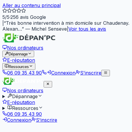
Aller au contenu principal
5
/5
·
256
avis Google
|
“
Très bonne intervention à min domicile sur Chaudenay.
Alexan…
”
—
Michel Senseve
|
Voir tous les avis
Nos ordinateurs
Dépannage
E-réputation
Ressources
06 09 35 43 90
Connexion
S'inscrire
Nos ordinateurs
Dépannage
E-réputation
Ressources
06 09 35 43 90
Connexion
S'inscrire