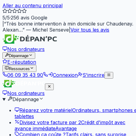
Aller au contenu principal
5
/5
·
256
avis Google
|
“
Très bonne intervention à min domicile sur Chaudenay.
Alexan…
”
—
Michel Senseve
|
Voir tous les avis
Nos ordinateurs
Dépannage
E-réputation
Ressources
06 09 35 43 90
Connexion
S'inscrire
Nos ordinateurs
Dépannage
Réparez votre matériel
Ordinateurs, smartphones e
tablettes
Divisez votre facture par 2
Crédit d'impôt avec
avance immédiate
Avantage
Combien ça coûte ?
Tarifs clairs, sans surprise