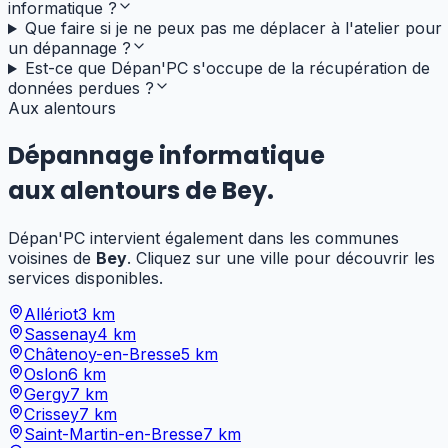
informatique ?
Que faire si je ne peux pas me déplacer à l'atelier pour
un dépannage ?
Est-ce que Dépan'PC s'occupe de la récupération de
données perdues ?
Aux alentours
Dépannage informatique
aux alentours de
Bey
.
Dépan'PC intervient également dans les communes
voisines de
Bey
. Cliquez sur une ville pour découvrir les
services disponibles.
Allériot
3
km
Sassenay
4
km
Châtenoy-en-Bresse
5
km
Oslon
6
km
Gergy
7
km
Crissey
7
km
Saint-Martin-en-Bresse
7
km