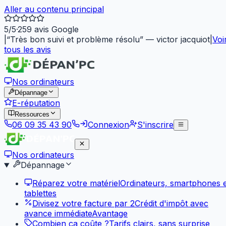
Aller au contenu principal
5
/5
·
259
avis Google
|
“
Très bon suivi et problème résolu
”
—
victor jacquiot
|
Voi
tous les avis
Nos ordinateurs
Dépannage
E-réputation
Ressources
06 09 35 43 90
Connexion
S'inscrire
Nos ordinateurs
Dépannage
Réparez votre matériel
Ordinateurs, smartphones e
tablettes
Divisez votre facture par 2
Crédit d'impôt avec
avance immédiate
Avantage
Combien ça coûte ?
Tarifs clairs, sans surprise