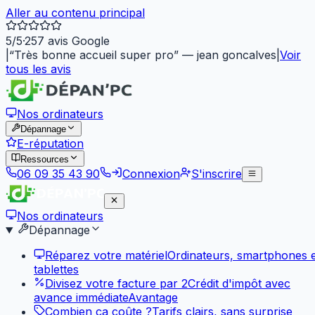
Aller au contenu principal
5
/5
·
257
avis Google
|
“
Très bonne accueil super pro
”
—
jean goncalves
|
Voir
tous les avis
Nos ordinateurs
Dépannage
E-réputation
Ressources
06 09 35 43 90
Connexion
S'inscrire
Nos ordinateurs
Dépannage
Réparez votre matériel
Ordinateurs, smartphones e
tablettes
Divisez votre facture par 2
Crédit d'impôt avec
avance immédiate
Avantage
Combien ça coûte ?
Tarifs clairs, sans surprise