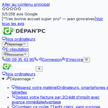
Aller au contenu principal
5
/5
·
258
avis Google
|
“
Très bonne accueil super pro
”
—
jean goncalves
|
Voir
tous les avis
Nos ordinateurs
Dépannage
E-réputation
Ressources
06 09 35 43 90
Connexion
S'inscrire
Nos ordinateurs
Dépannage
Réparez votre matériel
Ordinateurs, smartphones e
tablettes
Divisez votre facture par 2
Crédit d'impôt avec
avance immédiate
Avantage
Combien ça coûte ?
Tarifs clairs, sans surprise