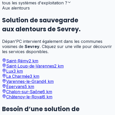
tous les systèmes d'exploitation ?
Aux alentours
Solution de sauvegarde
aux alentours de
Sevrey
.
Dépan'PC intervient également dans les communes
voisines de
Sevrey
. Cliquez sur une ville pour découvrir
les services disponibles.
Saint-Rémy
2
km
Saint-Loup-de-Varennes
2
km
Lux
3
km
La Charmée
3
km
Varennes-le-Grand
4
km
Épervans
5
km
Chalon-sur-Saône
6
km
Châtenoy-le-Royal
6
km
Besoin
d’
une solution de