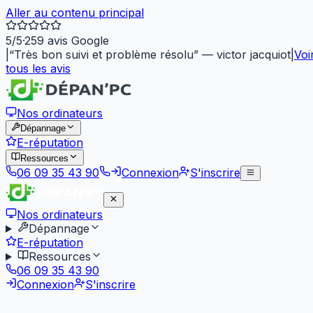
Aller au contenu principal
5
/5
·
259
avis Google
|
“
Très bon suivi et problème résolu
”
—
victor jacquiot
|
Voi
tous les avis
Nos ordinateurs
Dépannage
E-réputation
Ressources
06 09 35 43 90
Connexion
S'inscrire
Nos ordinateurs
Dépannage
E-réputation
Ressources
06 09 35 43 90
Connexion
S'inscrire