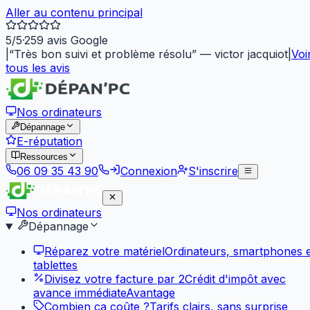
Aller au contenu principal
5
/5
·
259
avis Google
|
“
Très bon suivi et problème résolu
”
—
victor jacquiot
|
Voi
tous les avis
Nos ordinateurs
Dépannage
E-réputation
Ressources
06 09 35 43 90
Connexion
S'inscrire
Nos ordinateurs
Dépannage
Réparez votre matériel
Ordinateurs, smartphones e
tablettes
Divisez votre facture par 2
Crédit d'impôt avec
avance immédiate
Avantage
Combien ça coûte ?
Tarifs clairs, sans surprise